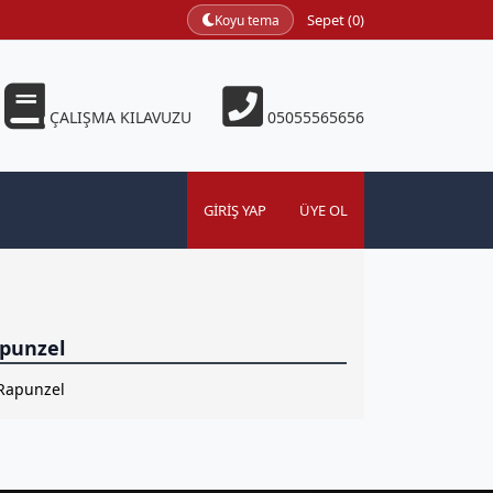
Sepet (0)
Koyu tema
ÇALIŞMA KILAVUZU
05055565656
GIRIŞ YAP
ÜYE OL
punzel
Rapunzel