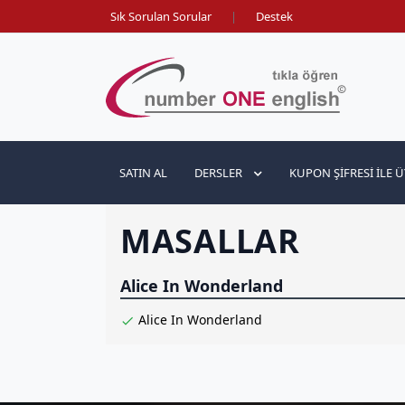
Sık Sorulan Sorular
|
Destek
SATIN AL
DERSLER
KUPON ŞIFRESI ILE Ü
MASALLAR
Alice In Wonderland
Alice In Wonderland