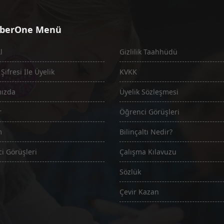
berOne Menü
l
Gizlilik Taahhüdü
ifresi İle Üyelik
KVKK
mızda
Üyelik Sözleşmesi
r
Öğrenci Görüşleri
m
Bilinçaltı Nedir?
i Görüşleri
Çalışma Kılavuzu
Sözlük
Çevir Kazan