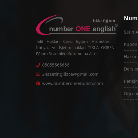
Num
Satın A
Telif Hakları Cano Eğitim Hizmetleri ,
Kupon Ş
İmtiyaz ve İşletim hakları TIKLA ÖĞREN
Eğitim Sistemleri Kurumu'na Aittir.
Hakkı
05055565656
Dersle
24saatingilizce@gmail.com
İletişi
www.numberoneenglish.com
Öğrenc